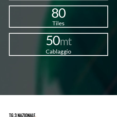
80
Tiles
50
mt
Cablaggio
TG 3 NAZIONALE
.