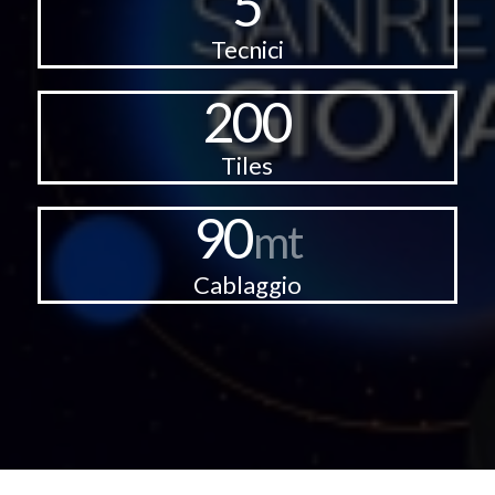
5
Tecnici
200
Tiles
90
mt
Cablaggio