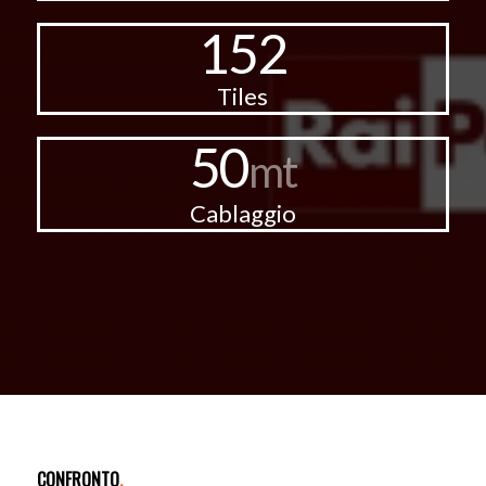
152
Tiles
50
mt
Cablaggio
CONFRONTO
.