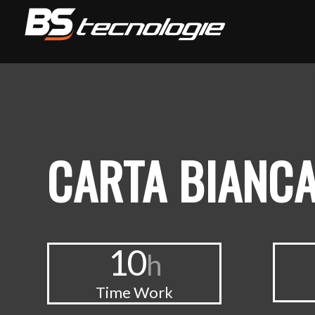
CARTA BIANC
10
h
Time Work