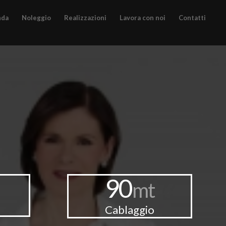
nda
Noleggio
Realizzazioni
Lavora con noi
Contatti
90
mt
Cablaggio