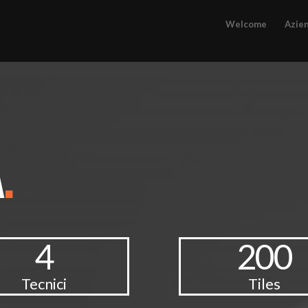
Welcome
Azie
A
.
4
200
Tecnici
Tiles